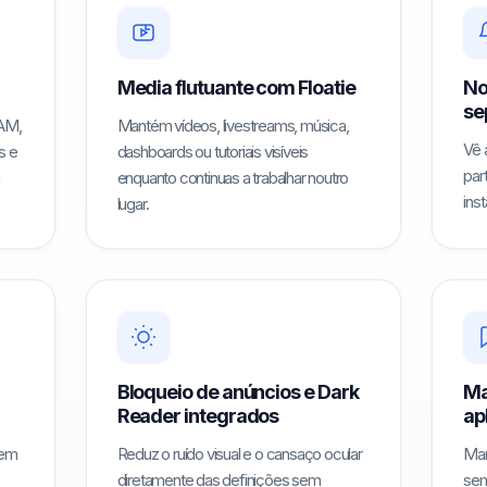
Media flutuante com Floatie
No
se
RAM,
Mantém vídeos, livestreams, música,
Vê 
s e
dashboards ou tutoriais visíveis
part
enquanto continuas a trabalhar noutro
ins
lugar.
Bloqueio de anúncios e Dark
Ma
Reader integrados
ap
cem
Reduz o ruído visual e o cansaço ocular
Man
diretamente das definições sem
sem