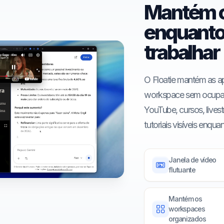
Mantém o
enquanto
trabalhar
O Floatie mantém as a
workspace sem ocupar 
YouTube, cursos, live
tutoriais visíveis enqua
Janela de vídeo
flutuante
Mantém os
workspaces
organizados