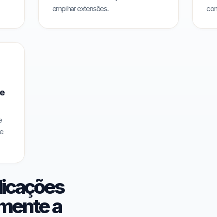
empilhar extensões.
con
 e
e
e
licações
lmente a