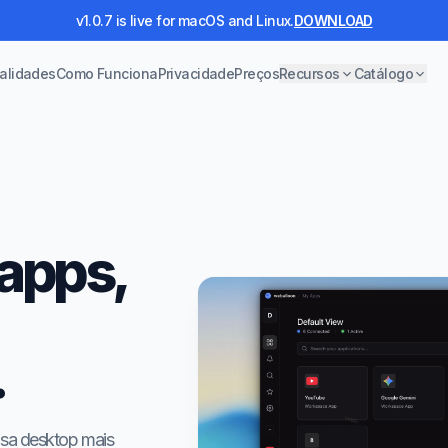
v1.0.7 is live for macOS and Linux.
DOWNLOAD
alidades
Como Funciona
Privacidade
Preços
Recursos
Catálogo
apps,
.
asa desktop mais