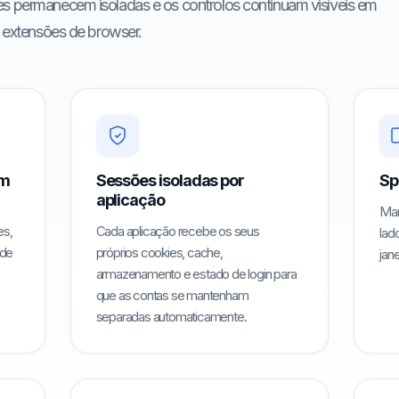
es permanecem isoladas e os controlos continuam visíveis em
e extensões de browser.
am
Sessões isoladas por
Sp
aplicação
Man
es,
Cada aplicação recebe os seus
lad
 de
próprios cookies, cache,
jan
armazenamento e estado de login para
que as contas se mantenham
separadas automaticamente.