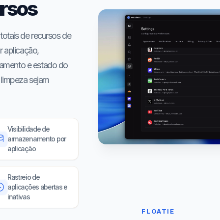
ursos
otais de recursos de
r aplicação,
amento e estado do
 limpeza sejam
Visibilidade de
armazenamento por
aplicação
Rastreio de
aplicações abertas e
inativas
FLOATIE