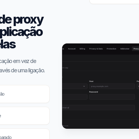
 de proxy
plicação
las
icação em vez de
avés de uma ligação.
ção
e
parado