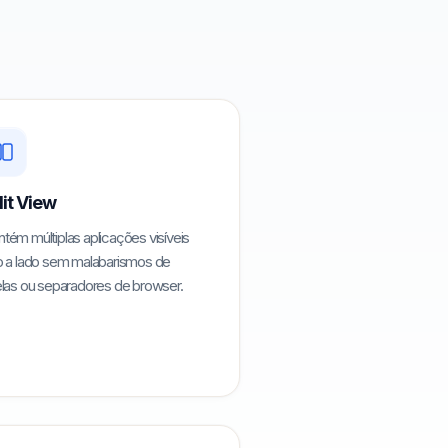
lit View
tém múltiplas aplicações visíveis
o a lado sem malabarismos de
elas ou separadores de browser.