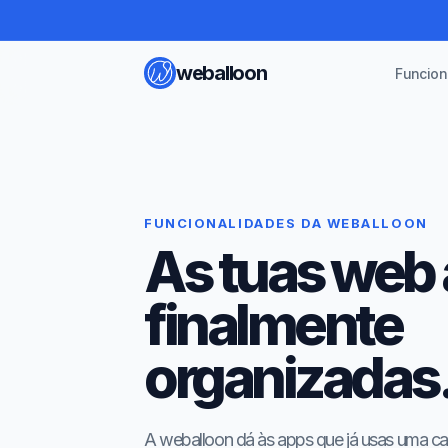
weballoon
Funcion
FUNCIONALIDADES DA WEBALLOON
As tuas web 
finalmente
organizadas
A weballoon dá às apps que já usas uma c