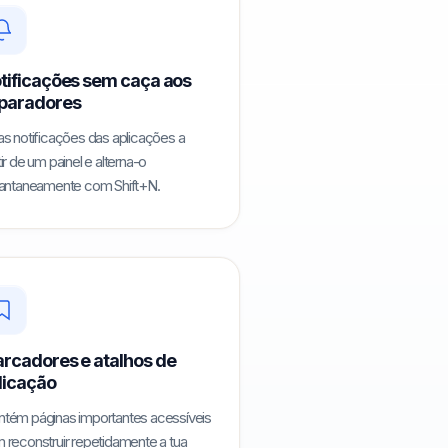
tificações sem caça aos
paradores
as notificações das aplicações a
ir de um painel e alterna-o
tantaneamente com Shift+N.
rcadores e atalhos de
licação
tém páginas importantes acessíveis
 reconstruir repetidamente a tua