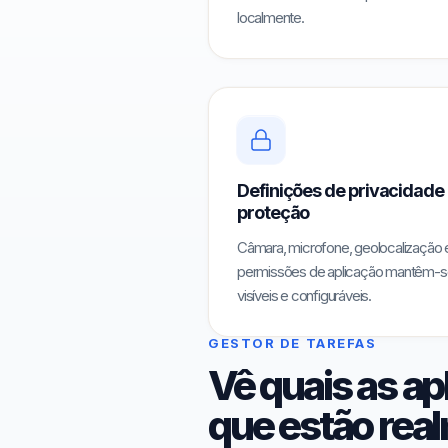
localmente.
Definições de privacidade
proteção
Câmara, microfone, geolocalização 
permissões de aplicação mantêm-s
visíveis e configuráveis.
GESTOR DE TAREFAS
Vê quais as ap
que estão rea