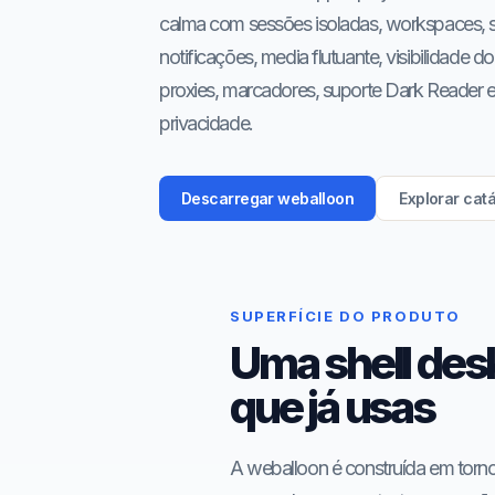
calma com sessões isoladas, workspaces, sp
notificações, media flutuante, visibilidade d
proxies, marcadores, suporte Dark Reader e
privacidade.
Descarregar weballoon
Explorar cat
SUPERFÍCIE DO PRODUTO
Uma shell des
que já usas
A weballoon é construída em torno