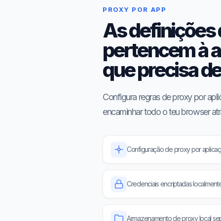
PROXY POR APP
As definições
pertencem à a
que precisa de
Configura regras de proxy por apl
encaminhar todo o teu browser atr
Configuração de proxy por aplica
Credenciais encriptadas localment
Armazenamento de proxy local se