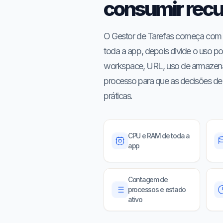
consumir rec
O Gestor de Tarefas começa com t
toda a app, depois divide o uso po
workspace, URL, uso de armazen
processo para que as decisões de
práticas.
CPU e RAM de toda a
app
Contagem de
processos e estado
ativo