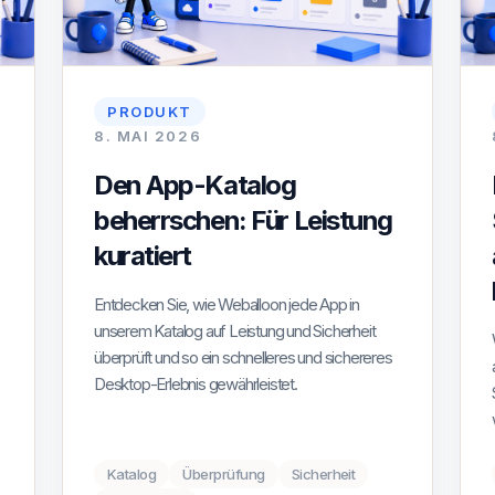
PRODUKT
8. MAI 2026
Den App-Katalog
beherrschen: Für Leistung
kuratiert
Entdecken Sie, wie Weballoon jede App in
unserem Katalog auf Leistung und Sicherheit
überprüft und so ein schnelleres und sichereres
Desktop-Erlebnis gewährleistet.
Katalog
Überprüfung
Sicherheit