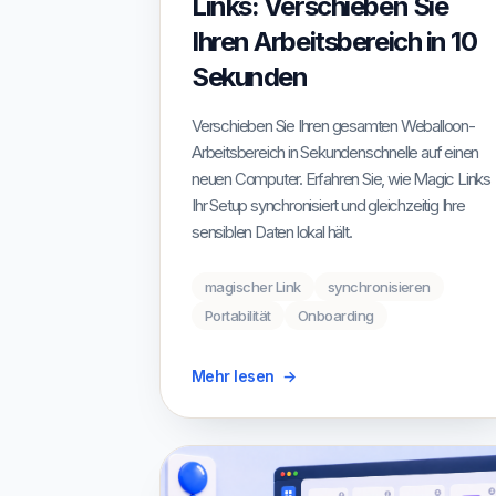
Links: Verschieben Sie
Ihren Arbeitsbereich in 10
Sekunden
Verschieben Sie Ihren gesamten Weballoon-
Arbeitsbereich in Sekundenschnelle auf einen
neuen Computer. Erfahren Sie, wie Magic Links
Ihr Setup synchronisiert und gleichzeitig Ihre
sensiblen Daten lokal hält.
magischer Link
synchronisieren
Portabilität
Onboarding
Mehr lesen
→