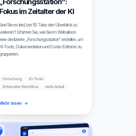
„Forschungsstation“:
Fokus im Zeitalter der KI
Sind Sie es leid, bei 50 Tabs den Überblick zu
verlieren? Erfahren Sie, wie Sie im Weballoon
eine dedizierte „Forschungsstation“ erstellen, um
KI-Tools, Dokumentation und Code-Editoren zu
gruppieren.
Forschung
KI-Tools
Entwickler-Workflow
tiefe Arbeit
Mehr lesen
→