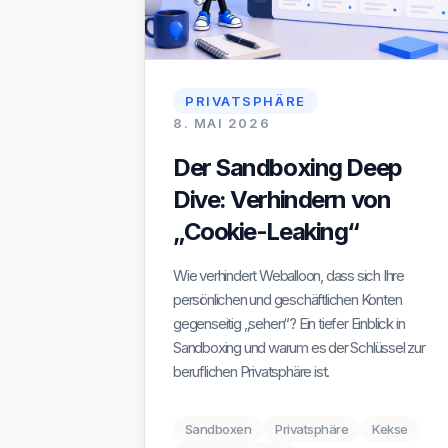
PRIVATSPHÄRE
8. MAI 2026
Der Sandboxing Deep
Dive: Verhindern von
„Cookie-Leaking“
Wie verhindert Weballoon, dass sich Ihre
persönlichen und geschäftlichen Konten
gegenseitig „sehen“? Ein tiefer Einblick in
Sandboxing und warum es der Schlüssel zur
beruflichen Privatsphäre ist.
Sandboxen
Privatsphäre
Kekse