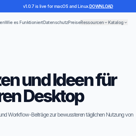
v1.0.7 is live for macOS and Linux.
DOWNLOAD
nen
Wie es Funktioniert
Datenschutz
Preise
Ressourcen
Katalog
en und Ideen für
ren Desktop
 und Workflow-Beiträge zur bewussteren täglichen Nutzung von