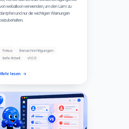
von weballoon verwenden, um den Lärm zu
dämpfen und nur die wichtigen Warnungen
beizubehalten.
Fokus
Benachrichtigungen
tiefe Arbeit
v1.0.5
Mehr lesen
→