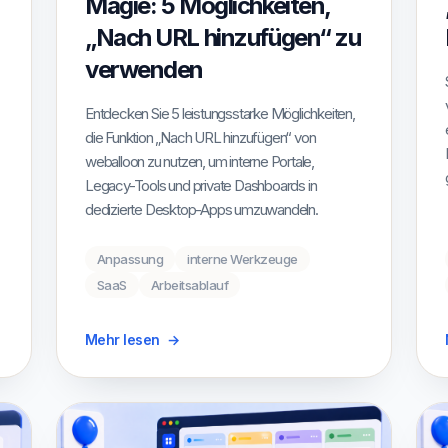
Magie: 5 Möglichkeiten,
„Nach URL hinzufügen“ zu
verwenden
Entdecken Sie 5 leistungsstarke Möglichkeiten,
die Funktion „Nach URL hinzufügen“ von
weballoon zu nutzen, um interne Portale,
Legacy-Tools und private Dashboards in
dedizierte Desktop-Apps umzuwandeln.
Anpassung
interne Werkzeuge
SaaS
Arbeitsablauf
Mehr lesen
→