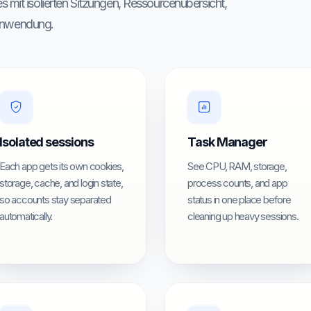
 mit isolierten Sitzungen, Ressourcenübersicht,
Anwendung.
Isolated sessions
Task Manager
Each app gets its own cookies,
See CPU, RAM, storage,
storage, cache, and login state,
process counts, and app
so accounts stay separated
status in one place before
automatically.
cleaning up heavy sessions.