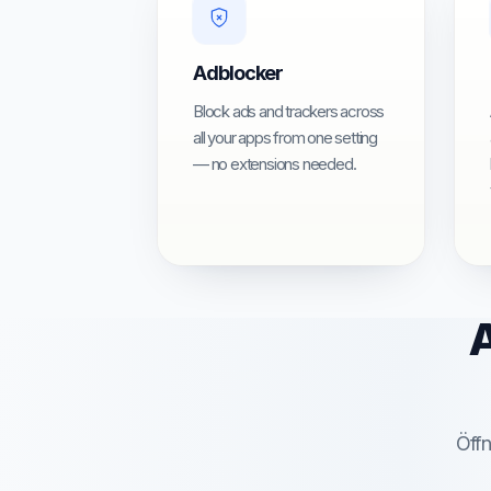
Adblocker
Block ads and trackers across
all your apps from one setting
— no extensions needed.
A
Öffn