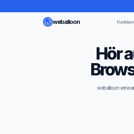
weballoon
Funktio
Hör a
Brows
weballoon verwand