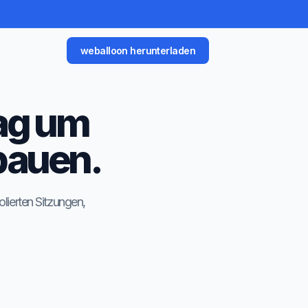
weballoon herunterladen
tag um
bauen.
lierten Sitzungen,
.