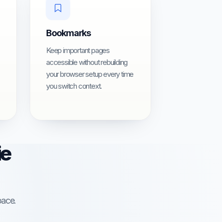
Bookmarks
Keep important pages
accessible without rebuilding
your browser setup every time
you switch context.
ie
pace.