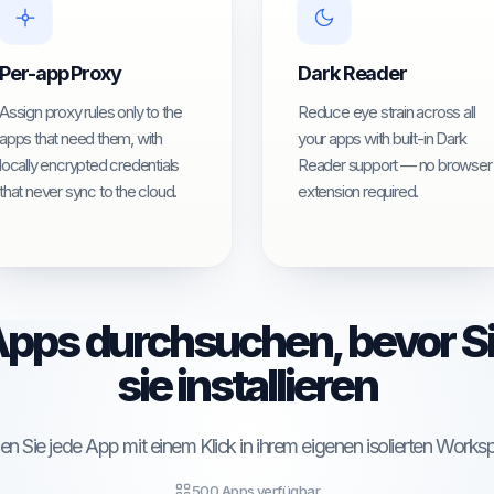
Per-app Proxy
Dark Reader
Assign proxy rules only to the
Reduce eye strain across all
apps that need them, with
your apps with built-in Dark
locally encrypted credentials
Reader support — no browser
that never sync to the cloud.
extension required.
pps durchsuchen, bevor S
sie installieren
en Sie jede App mit einem Klick in ihrem eigenen isolierten Works
500 Apps verfügbar