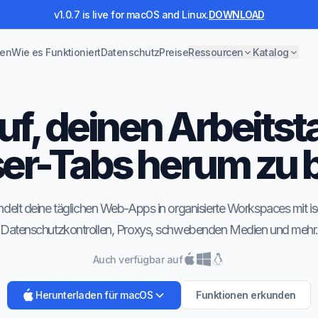
v1.0.7 is live for macOS and Linux.
DOWNLOAD
nen
Wie es Funktioniert
Datenschutz
Preise
Ressourcen
Katalog
uf, deinen Arbeits
er-Tabs herum zu 
elt deine täglichen Web-Apps in organisierte Workspaces mit iso
Datenschutzkontrollen, Proxys, schwebenden Medien und mehr
Auch verfügbar auf
Herunterladen für macOS
Funktionen erkunden