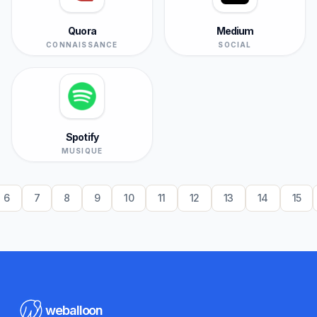
Quora
Medium
CONNAISSANCE
SOCIAL
Spotify
MUSIQUE
6
7
8
9
10
11
12
13
14
15
weballoon