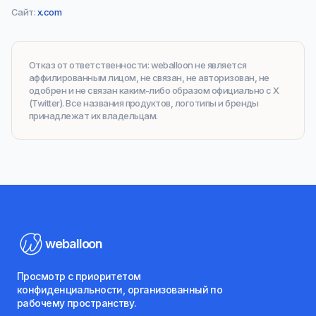
Сайт
:
x.com
Отказ от ответственности
:
weballoon не является
аффилированным лицом, не связан, не авторизован, не
одобрен и не связан каким-либо образом официально с X
(Twitter). Все названия продуктов, логотипы и бренды
принадлежат их владельцам.
weballoon
Просмотр с приоритетом
конфиденциальности, организованный по
рабочему пространству.