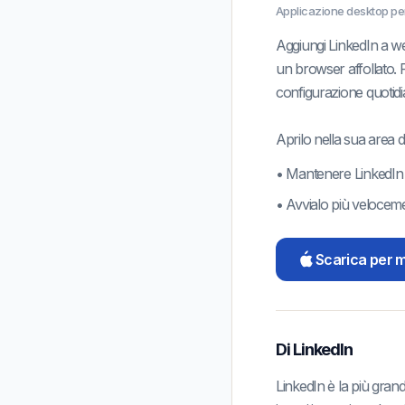
Applicazione desktop pe
Aggiungi LinkedIn a w
un browser affollato. R
configurazione quotidi
Aprilo nella sua area 
•
Mantenere
LinkedIn
•
Avvialo più veloceme
Scarica per
Di
LinkedIn
LinkedIn è la più gran