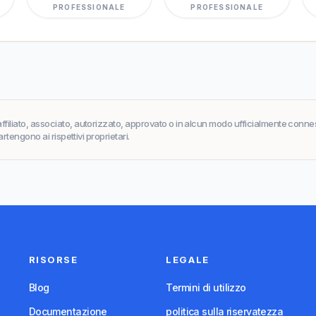
PROFESSIONALE
PROFESSIONALE
filiato, associato, autorizzato, approvato o in alcun modo ufficialmente conness
artengono ai rispettivi proprietari.
RISORSE
LEGALE
Blog
Termini di utilizzo
Documentazione
politica sulla riservatezza