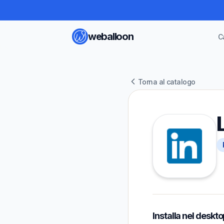
weballoon
C
Torna al catalogo
Installa nel deskt