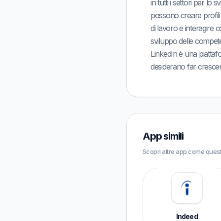
in tutti i settori per lo
possono creare profili 
di lavoro e interagire
sviluppo delle compete
LinkedIn è una piattafo
desiderano far crescere
App simili
Scopri altre app come quest
Indeed