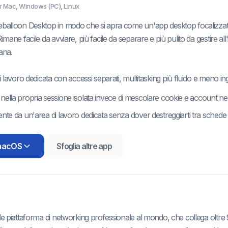
r Mac, Windows (PC), Linux
eballoon Desktop in modo che si apra come un'app desktop focalizzata 
imane facile da avviare, più facile da separare e più pulito da gestire all'
ana.
di lavoro dedicata con accessi separati, multitasking più fluido e meno 
nella propria sessione isolata invece di mescolare cookie e account n
nte da un'area di lavoro dedicata senza dover destreggiarti tra schede 
 macOS
Sfoglia altre app
de piattaforma di networking professionale al mondo, che collega oltre 