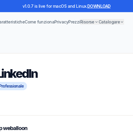
v1.0.7 is live for macOS and Linux.
DOWNLOAD
aratteristiche
Come funziona
Privacy
Prezzi
Risorse
Catalogare
LinkedIn
Professionale
op weballoon