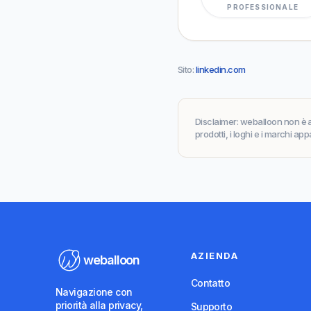
PROFESSIONALE
Sito
:
linkedin.com
Disclaimer
:
weballoon non è af
prodotti, i loghi e i marchi app
AZIENDA
weballoon
Contatto
Navigazione con
priorità alla privacy,
Supporto