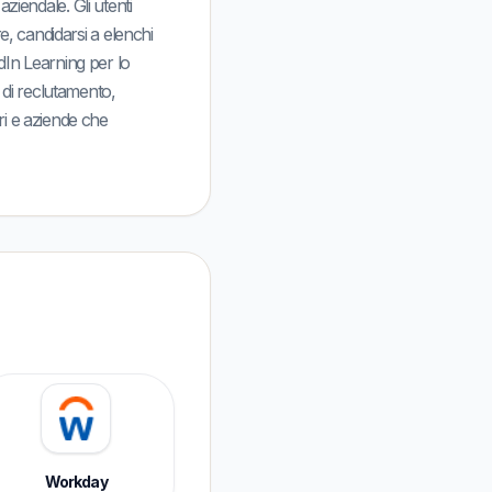
 aziendale. Gli utenti
re, candidarsi a elenchi
dIn Learning per lo
 di reclutamento,
ri e aziende che
Workday